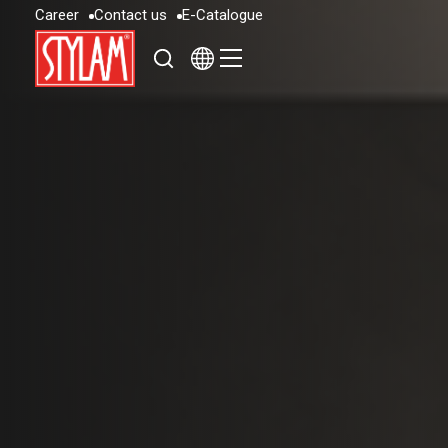
C
a
r
e
e
r
C
o
n
t
a
c
t
u
s
E
-
C
a
t
a
l
o
g
u
e
C
a
r
e
e
r
C
o
n
t
a
c
t
u
s
E
-
C
a
t
a
l
o
g
u
e